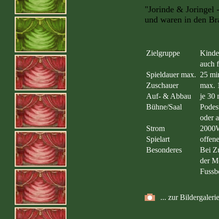
"Jorinde & Joringel -
und waren in den Bra
Zielgruppe
Kinde
auch 
Spieldauer max.
25 m
Zuschauer
max. 
Auf- & Abbau
je 30
Bühne/Saal
Podest
oder 
Strom
2000W
Spielart
offen
Besonderes
Bei Z
der M
Fussbo
... zur Bildergaler